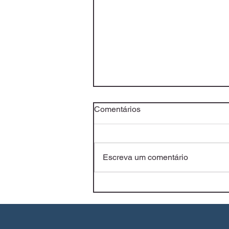
Comentários
Escreva um comentário
Os levantados do chão para
novos tempos