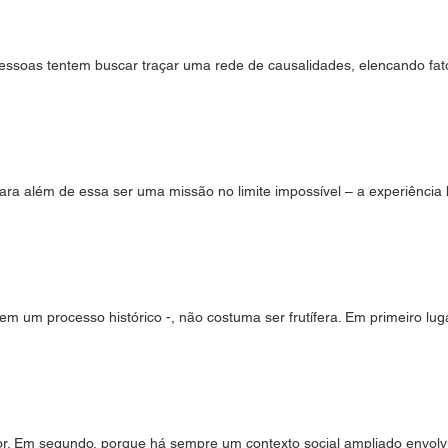
essoas tentem buscar traçar uma rede de causalidades, elencando fat
para além de essa ser uma missão no limite impossível – a experiênci
m um processo histórico -, não costuma ser frutífera. Em primeiro lugar
r. Em segundo, porque há sempre um contexto social ampliado envolvi